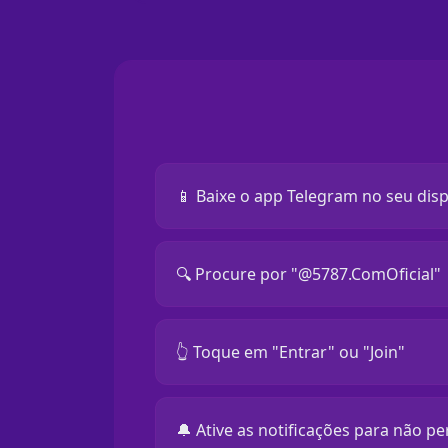
📱 Baixe o app Telegram no seu disp
🔍 Procure por "@5787.ComOficial"
👆 Toque em "Entrar" ou "Join"
🔔 Ative as notificações para não p