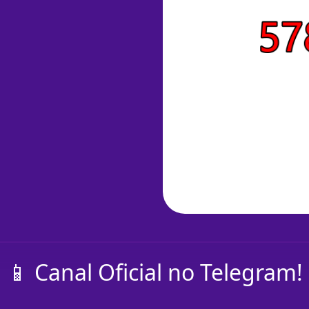
📱 Canal Oficial no Telegram!