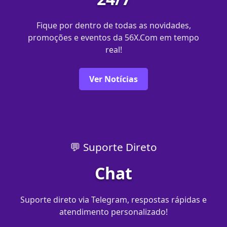
Fique por dentro de todas as novidades,
promoções e eventos da 56X.Com em tempo
real!
Ver Notícias
💬 Suporte Direto
Chat
Suporte direto via Telegram, respostas rápidas e
atendimento personalizado!