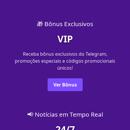
🎁 Bônus Exclusivos
VIP
Receba bônus exclusivos do Telegram,
promoções especiais e códigos promocionais
únicos!
Ver Bônus
📢 Notícias em Tempo Real
24/7