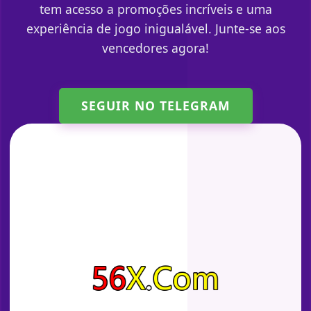
tem acesso a promoções incríveis e uma
experiência de jogo inigualável. Junte-se aos
vencedores agora!
SEGUIR NO TELEGRAM