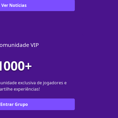
Ver Notícias
Comunidade VIP
1000+
unidade exclusiva de jogadores e
rtilhe experiências!
Entrar Grupo