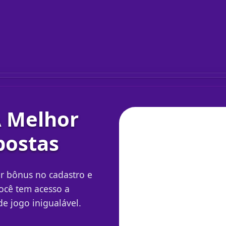
A Melhor
postas
r bônus no cadastro e
ocê tem acesso a
e jogo inigualável.