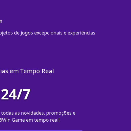
m
jetos de jogos excepcionais e experiências
cias em Tempo Real
24/7
e todas as novidades, promoções e
56Win Game em tempo real!