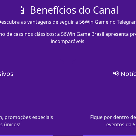
📱 Benefícios do Canal
Descubra as vantagens de seguir a 56Win Game no Telegra
o de cassinos clássicos; a 56Win Game Brasil apresenta pro
incomparáveis.
sivos
📢 Notí
m, promoções especiais
Fique por dentro d
s únicos!
eventos da 