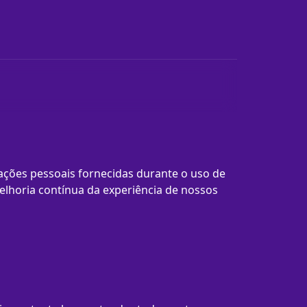
ações pessoais fornecidas durante o uso de
elhoria contínua da experiência de nossos