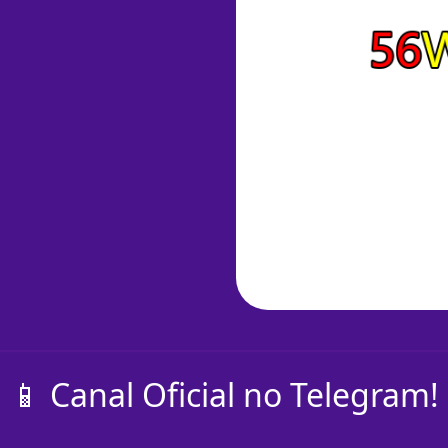
📱 Canal Oficial no Telegram!