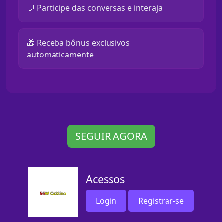
💬 Participe das conversas e interaja
🎁 Receba bônus exclusivos
automaticamente
SEGUIR AGORA
Acessos
Login
Registrar-se