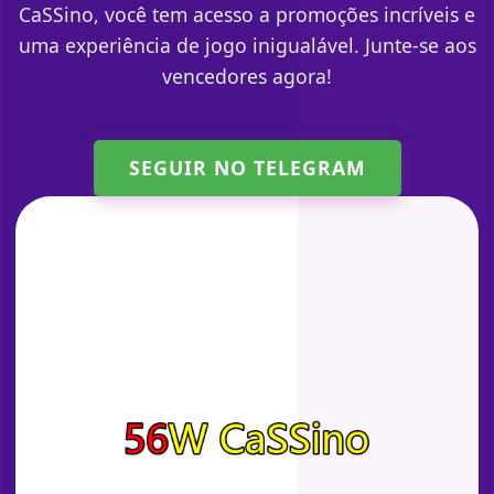
CaSSino, você tem acesso a promoções incríveis e
uma experiência de jogo inigualável. Junte-se aos
vencedores agora!
SEGUIR NO TELEGRAM