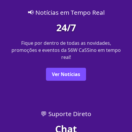
📢 Notícias em Tempo Real
24/7
Fique por dentro de todas as novidades,
promoções e eventos da 56W CaSSino em tempo
real!
Ver Notícias
💬 Suporte Direto
Chat