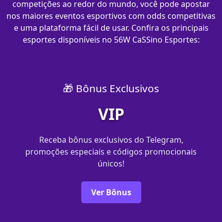
competições ao redor do mundo, você pode apostar
nos maiores eventos esportivos com odds competitivas
e uma plataforma fácil de usar. Confira os principais
esportes disponíveis no 56W CaSSino Esportes:
🎁 Bônus Exclusivos
VIP
Receba bônus exclusivos do Telegram,
promoções especiais e códigos promocionais
únicos!
Ver Bônus