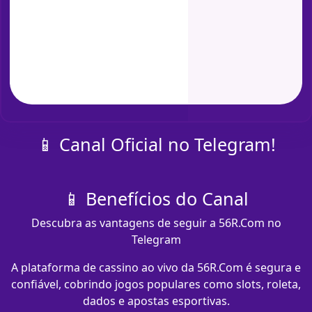
📱 Canal Oficial no Telegram!
📱 Benefícios do Canal
Descubra as vantagens de seguir a 56R.Com no
Telegram
A plataforma de cassino ao vivo da 56R.Com é segura e
confiável, cobrindo jogos populares como slots, roleta,
dados e apostas esportivas.