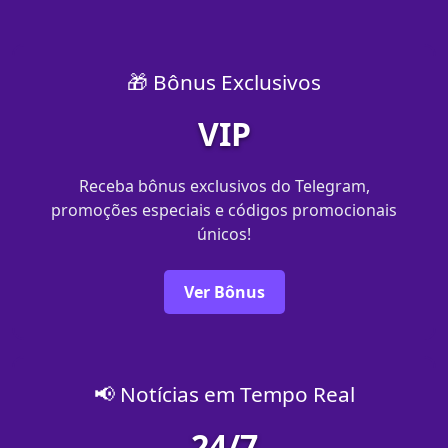
🎁 Bônus Exclusivos
VIP
Receba bônus exclusivos do Telegram,
promoções especiais e códigos promocionais
únicos!
Ver Bônus
📢 Notícias em Tempo Real
24/7