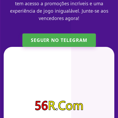
tem acesso a promoções incríveis e uma
experiência de jogo inigualável. Junte-se aos
vencedores agora!
SEGUIR NO TELEGRAM