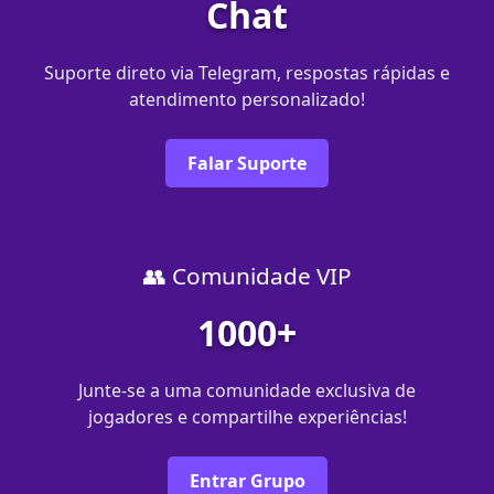
Chat
Suporte direto via Telegram, respostas rápidas e
atendimento personalizado!
Falar Suporte
👥 Comunidade VIP
1000+
Junte-se a uma comunidade exclusiva de
jogadores e compartilhe experiências!
Entrar Grupo