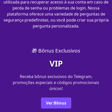
utilizada para recuperar acesso à sua conta em caso de
perda de senha ou problemas de login. Nossa
plataforma oferece uma variedade de perguntas de
segurança predefinidas, ou você pode criar sua própria
pergunta personalizada.
🎁 Bônus Exclusivos
VIP
Receba bônus exclusivos do Telegram,
promoções especiais e códigos promocionais
únicos!
Ver Bônus