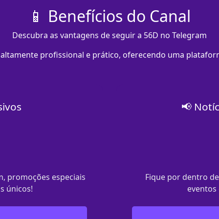
📱 Benefícios do Canal
Descubra as vantagens de seguir a 56D no Telegram
 altamente profissional e prático, oferecendo uma platafor
sivos
📢 Notí
m, promoções especiais
Fique por dentro d
s únicos!
eventos