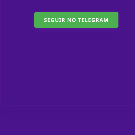
SEGUIR NO TELEGRAM