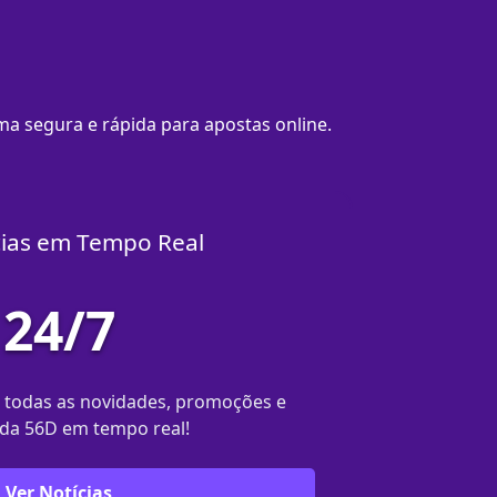
ma segura e rápida para apostas online.
cias em Tempo Real
24/7
e todas as novidades, promoções e
 da 56D em tempo real!
Ver Notícias