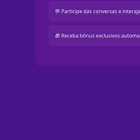
💬 Participe das conversas e interaj
🎁 Receba bônus exclusivos autom