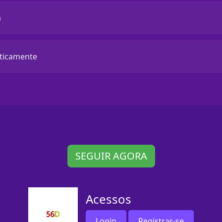
a
aticamente
SEGUIR AGORA
Acessos
Login
Registrar-se