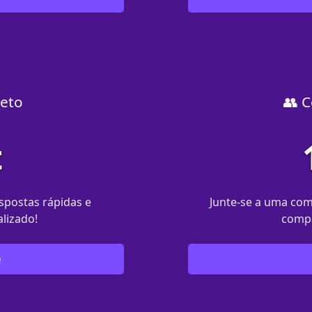
reto
👥 
t
espostas rápidas e
Junte-se a uma com
lizado!
compa
e