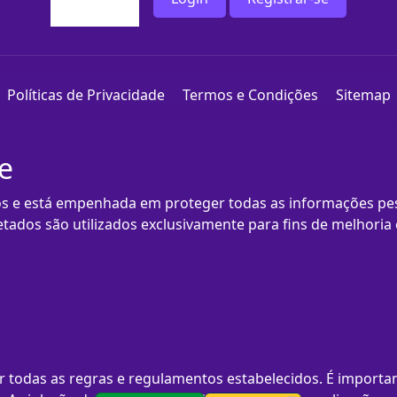
Políticas de Privacidade
Termos e Condições
Sitemap
de
ios e está empenhada em proteger todas as informações pe
tados são utilizados exclusivamente para fins de melhoria
todas as regras e regulamentos estabelecidos. É importan