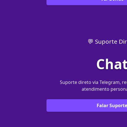
💬 Suporte Di
Cha
Suporte direto via Telegram, r
atendimento persona
Falar Suport