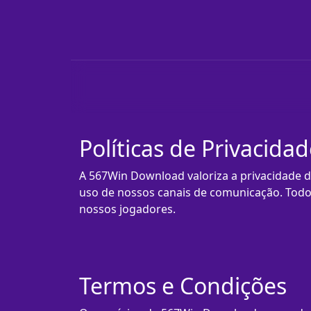
Políticas de Privacida
A 567Win Download valoriza a privacidade 
uso de nossos canais de comunicação. Todos
nossos jogadores.
Termos e Condições