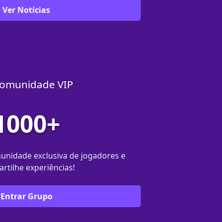
Ver Notícias
Comunidade VIP
1000+
unidade exclusiva de jogadores e
rtilhe experiências!
Entrar Grupo