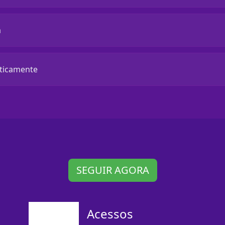
a
aticamente
SEGUIR AGORA
Acessos