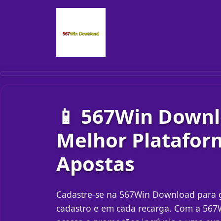
📱 567Win Downl
Melhor Platafor
Apostas
Cadastre-se na 567Win Download para 
cadastro e em cada recarga. Com a 56