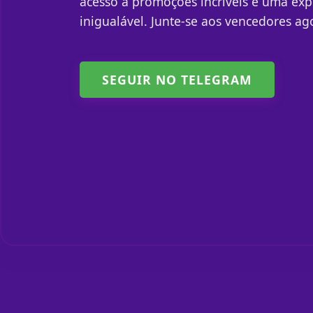
acesso a promoções incríveis e uma exp
inigualável. Junte-se aos vencedores ag
SEGUIR NO TELEGRAM