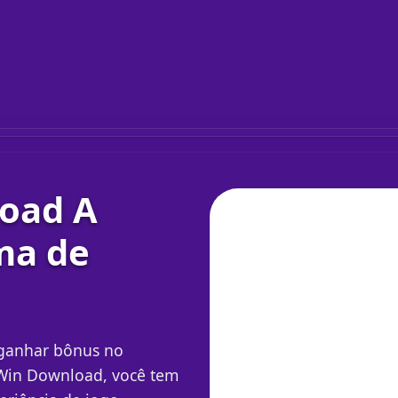
oad A
ma de
ganhar bônus no
7Win Download, você tem