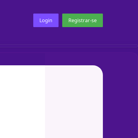
Login
Registrar-se