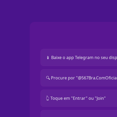
📱 Baixe o app Telegram no seu disp
🔍 Procure por "@567Bra.ComOficia
👆 Toque em "Entrar" ou "Join"