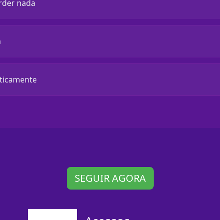
erder nada
a
aticamente
SEGUIR AGORA