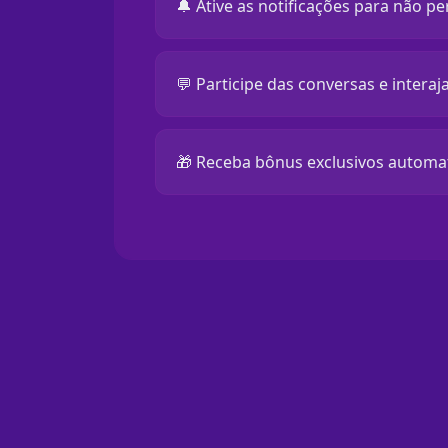
🔔 Ative as notificações para não p
💬 Participe das conversas e interaj
🎁 Receba bônus exclusivos autom