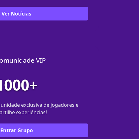
Ver Notícias
Comunidade VIP
1000+
unidade exclusiva de jogadores e
rtilhe experiências!
Entrar Grupo