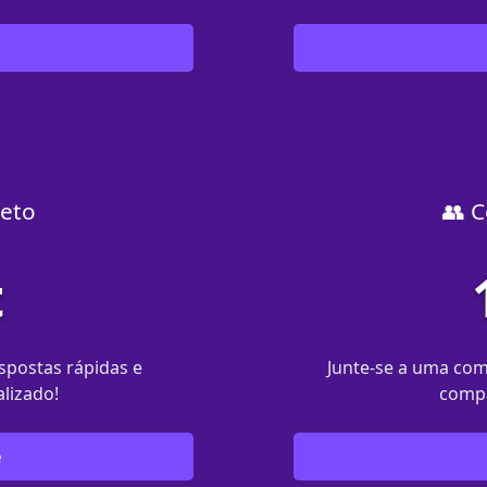
reto
👥 
t
espostas rápidas e
Junte-se a uma com
lizado!
compa
e