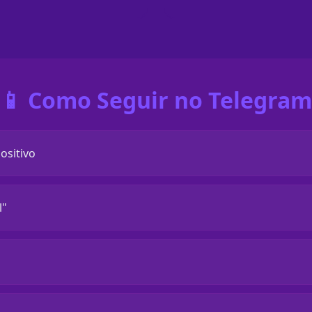
📱 Como Seguir no Telegram
ositivo
l"