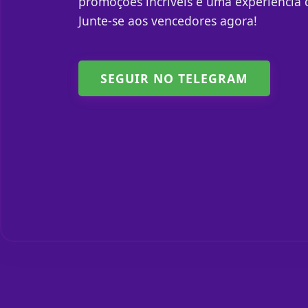
promoções incríveis e uma experiência d
Junte-se aos vencedores agora!
SEGUIR NO TELEGRAM