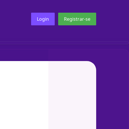
Login
Registrar-se