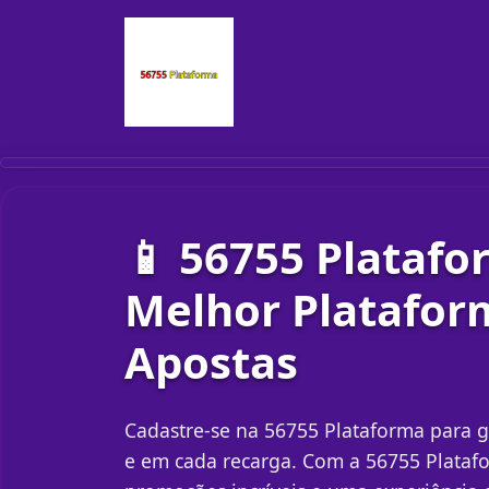
📱 56755 Platafo
Melhor Platafor
Apostas
Cadastre-se na 56755 Plataforma para 
e em cada recarga. Com a 56755 Plataf