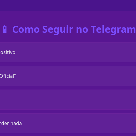
📱 Como Seguir no Telegram
ositivo
ficial"
erder nada