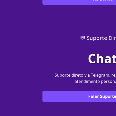
💬 Suporte Di
Cha
Suporte direto via Telegram, r
atendimento persona
Falar Suport