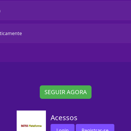
a
aticamente
SEGUIR AGORA
Acessos
Login
Registrar-se