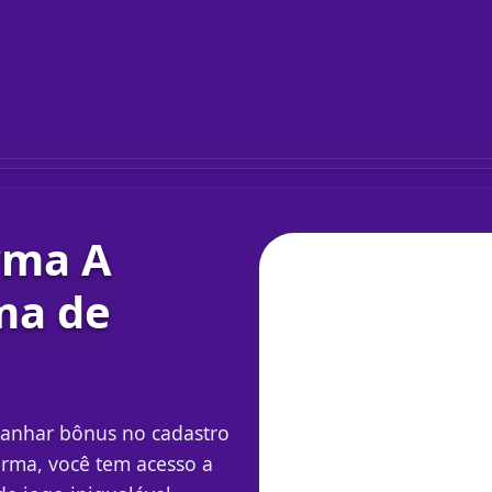
rma A
ma de
ganhar bônus no cadastro
orma, você tem acesso a