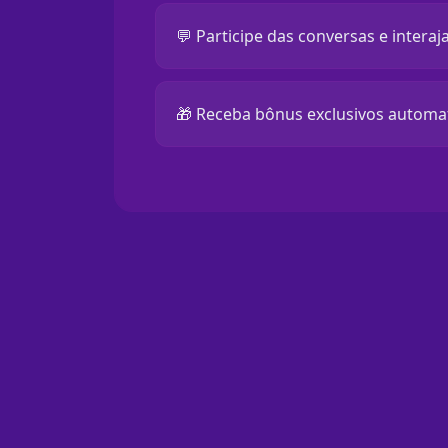
💬 Participe das conversas e interaj
🎁 Receba bônus exclusivos autom