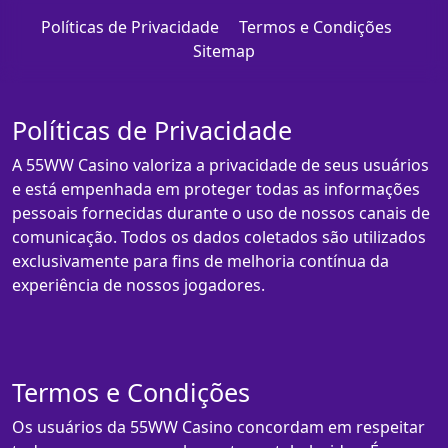
Políticas de Privacidade
Termos e Condições
Sitemap
Políticas de Privacidade
A 55WW Casino valoriza a privacidade de seus usuários
e está empenhada em proteger todas as informações
pessoais fornecidas durante o uso de nossos canais de
comunicação. Todos os dados coletados são utilizados
exclusivamente para fins de melhoria contínua da
experiência de nossos jogadores.
Termos e Condições
Os usuários da 55WW Casino concordam em respeitar