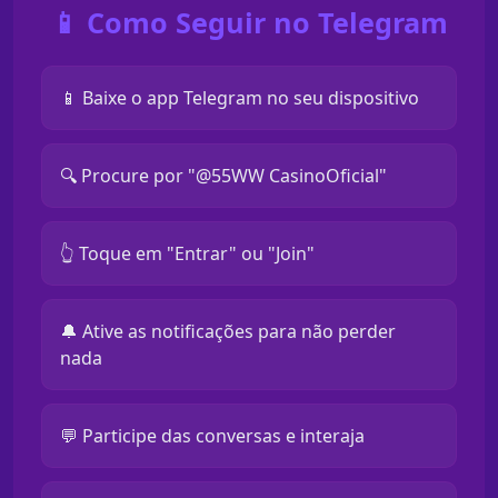
📱 Como Seguir no Telegram
📱 Baixe o app Telegram no seu dispositivo
🔍 Procure por "@55WW CasinoOficial"
👆 Toque em "Entrar" ou "Join"
🔔 Ative as notificações para não perder
nada
💬 Participe das conversas e interaja