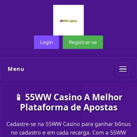
Login
Registrar-se
Menu
📱 55WW Casino A Melhor
Plataforma de Apostas
Cadastre-se na 55WW Casino para ganhar bônus
no cadastro e em cada recarga. Com a 55WW