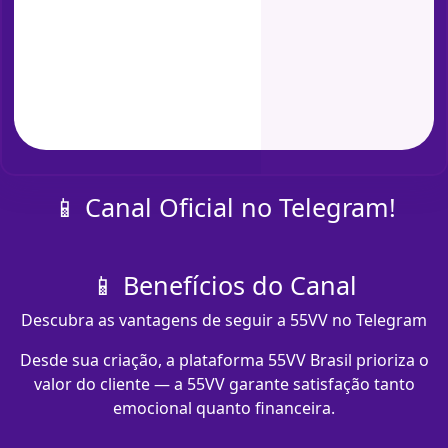
📱 Canal Oficial no Telegram!
📱 Benefícios do Canal
Descubra as vantagens de seguir a 55VV no Telegram
Desde sua criação, a plataforma 55VV Brasil prioriza o
valor do cliente — a 55VV garante satisfação tanto
emocional quanto financeira.