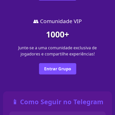
👥 Comunidade VIP
1000+
Junte-se a uma comunidade exclusiva de
jogadores e compartilhe experiências!
Entrar Grupo
📱 Como Seguir no Telegram