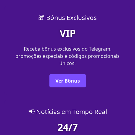
🎁 Bônus Exclusivos
VIP
Receba bônus exclusivos do Telegram,
promoções especiais e códigos promocionais
únicos!
Ver Bônus
📢 Notícias em Tempo Real
24/7