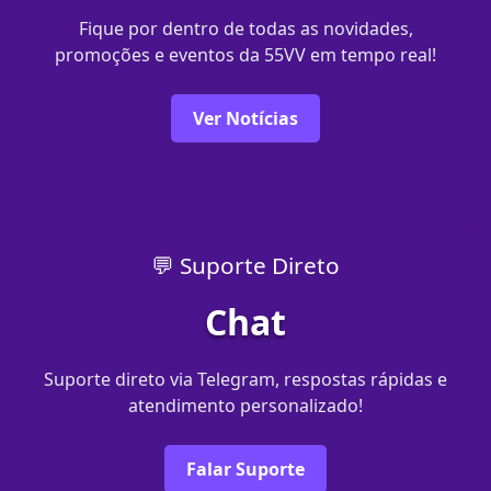
Fique por dentro de todas as novidades,
promoções e eventos da 55VV em tempo real!
Ver Notícias
💬 Suporte Direto
Chat
Suporte direto via Telegram, respostas rápidas e
atendimento personalizado!
Falar Suporte