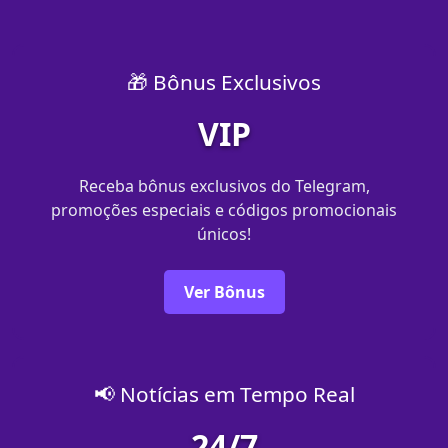
🎁 Bônus Exclusivos
VIP
Receba bônus exclusivos do Telegram,
promoções especiais e códigos promocionais
únicos!
Ver Bônus
📢 Notícias em Tempo Real
24/7