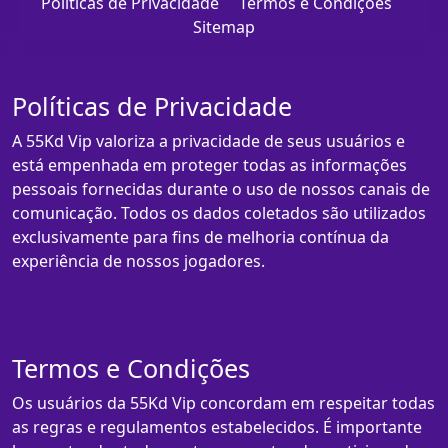
Políticas de Privacidade
Termos e Condições
Sitemap
Políticas de Privacidade
A 55Kd Vip valoriza a privacidade de seus usuários e
está empenhada em proteger todas as informações
pessoais fornecidas durante o uso de nossos canais de
comunicação. Todos os dados coletados são utilizados
exclusivamente para fins de melhoria contínua da
experiência de nossos jogadores.
Termos e Condições
Os usuários da 55Kd Vip concordam em respeitar todas
as regras e regulamentos estabelecidos. É importante