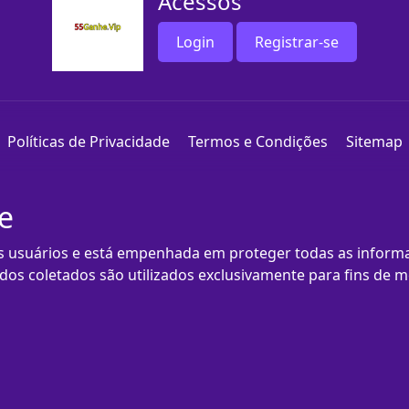
Acessos
Login
Registrar-se
Políticas de Privacidade
Termos e Condições
Sitemap
de
us usuários e está empenhada em proteger todas as inform
os coletados são utilizados exclusivamente para fins de m