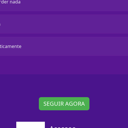
erder nada
a
aticamente
SEGUIR AGORA