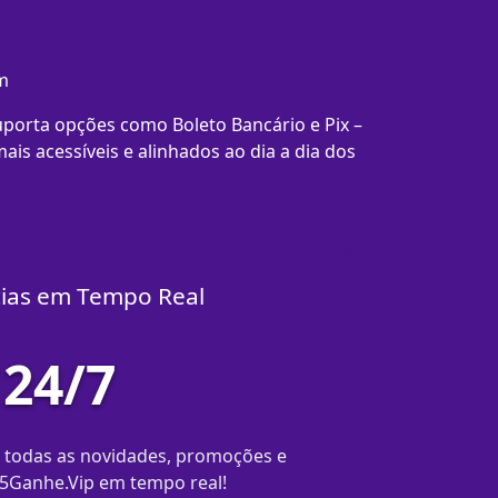
m
porta opções como Boleto Bancário e Pix –
ais acessíveis e alinhados ao dia a dia dos
cias em Tempo Real
24/7
e todas as novidades, promoções e
55Ganhe.Vip em tempo real!