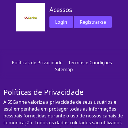
Acessos
Login
Registrar-se
Políticas de Privacidade
Termos e Condições
Sitemap
Políticas de Privacidade
A 55Ganhe valoriza a privacidade de seus usuários e
está empenhada em proteger todas as informações
pessoais fornecidas durante o uso de nossos canais de
comunicação. Todos os dados coletados são utilizados