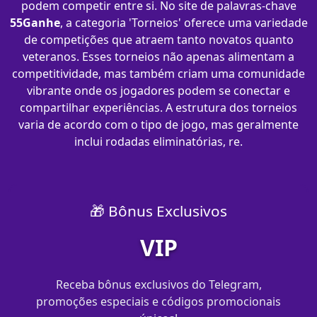
podem competir entre si. No site de palavras-chave
55Ganhe
, a categoria 'Torneios' oferece uma variedade
de competições que atraem tanto novatos quanto
veteranos. Esses torneios não apenas alimentam a
competitividade, mas também criam uma comunidade
vibrante onde os jogadores podem se conectar e
compartilhar experiências. A estrutura dos torneios
varia de acordo com o tipo de jogo, mas geralmente
inclui rodadas eliminatórias, re.
🎁 Bônus Exclusivos
VIP
Receba bônus exclusivos do Telegram,
promoções especiais e códigos promocionais