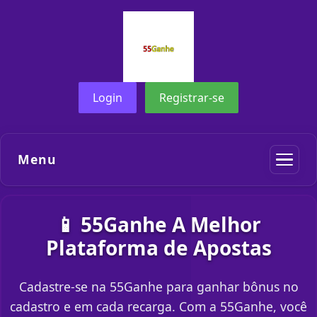
Login
Registrar-se
Menu
📱 55Ganhe A Melhor
Plataforma de Apostas
Cadastre-se na 55Ganhe para ganhar bônus no
cadastro e em cada recarga. Com a 55Ganhe, você