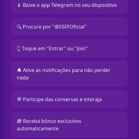
📱 Baixe o app Telegram no seu dispositivo
🔍 Procure por "@55FFOficial"
👆 Toque em "Entrar" ou "Join"
🔔 Ative as notificações para não perder
nada
💬 Participe das conversas e interaja
🎁 Receba bônus exclusivos
automaticamente