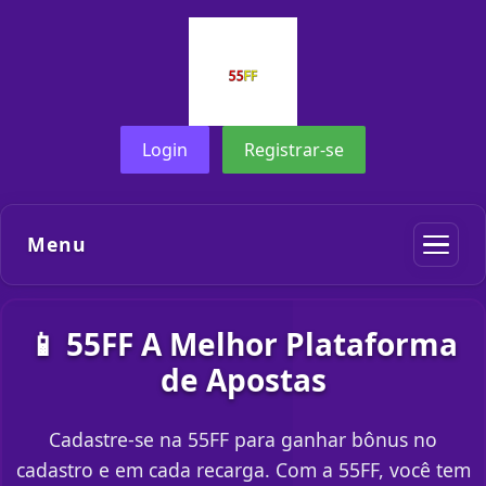
Login
Registrar-se
Menu
📱 55FF A Melhor Plataforma
de Apostas
Cadastre-se na 55FF para ganhar bônus no
cadastro e em cada recarga. Com a 55FF, você tem