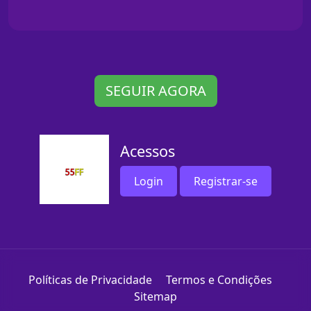
SEGUIR AGORA
Acessos
Login
Registrar-se
Políticas de Privacidade
Termos e Condições
Sitemap