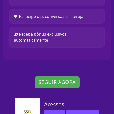
💬 Participe das conversas e interaja
🎁 Receba bônus exclusivos
automaticamente
SEGUIR AGORA
Acessos