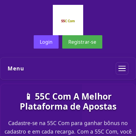
Login
Registrar-se
Menu
📱 55C Com A Melhor
Plataforma de Apostas
Cadastre-se na 55C Com para ganhar bônus no
cadastro e em cada recarga. Com a 55C Com, você