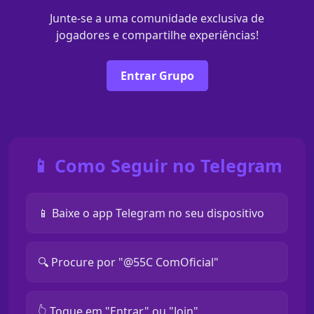
Junte-se a uma comunidade exclusiva de
jogadores e compartilhe experiências!
Entrar Grupo
📱 Como Seguir no Telegram
📱 Baixe o app Telegram no seu dispositivo
🔍 Procure por "@55C ComOficial"
👆 Toque em "Entrar" ou "Join"