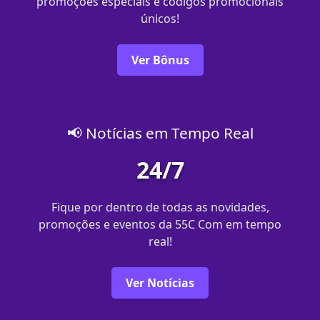
promoções especiais e códigos promocionais
únicos!
Ver Bônus
📢 Notícias em Tempo Real
24/7
Fique por dentro de todas as novidades,
promoções e eventos da 55C Com em tempo
real!
Ver Notícias