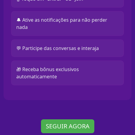
🔔 Ative as notificações para não perder
nada
💬 Participe das conversas e interaja
🎁 Receba bônus exclusivos
automaticamente
SEGUIR AGORA