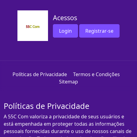
Acessos
Login
Registrar-se
Políticas de Privacidade
Termos e Condições
Sitemap
Políticas de Privacidade
A 55C Com valoriza a privacidade de seus usuários e
está empenhada em proteger todas as informações
pessoais fornecidas durante o uso de nossos canais de