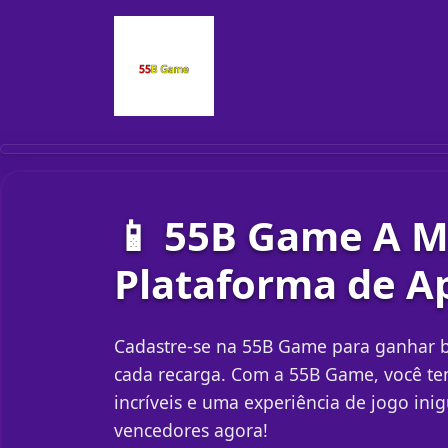
📱 55B Game A M
Plataforma de A
Cadastre-se na 55B Game para ganhar 
cada recarga. Com a 55B Game, você t
incríveis e uma experiência de jogo inig
vencedores agora!