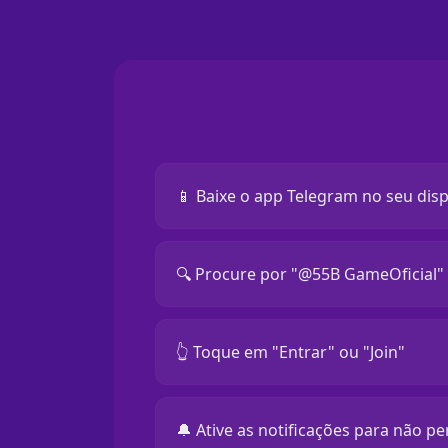
📱 Baixe o app Telegram no seu disp
🔍 Procure por "@55B GameOficial"
👆 Toque em "Entrar" ou "Join"
🔔 Ative as notificações para não p