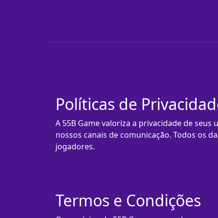
Políticas de Privacida
A 55B Game valoriza a privacidade de seus
nossos canais de comunicação. Todos os dad
jogadores.
Termos e Condições