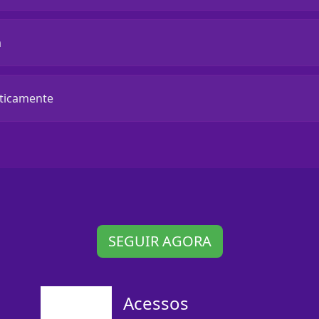
a
aticamente
SEGUIR AGORA
Acessos