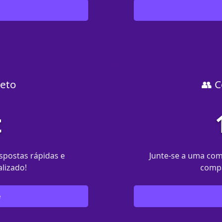
reto
👥 
t
espostas rápidas e
Junte-se a uma com
lizado!
compa
e