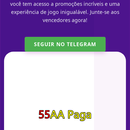
você tem acesso a promoções incríveis e uma
experiência de jogo inigualável. Junte-se aos
vencedores agora!
SEGUIR NO TELEGRAM