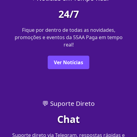
24/7
Fique por dentro de todas as novidades,
promoções e eventos da 55AA Paga em tempo
real!
Ver Notícias
💬 Suporte Direto
Chat
Suporte direto via Telegram, respostas rápidas e