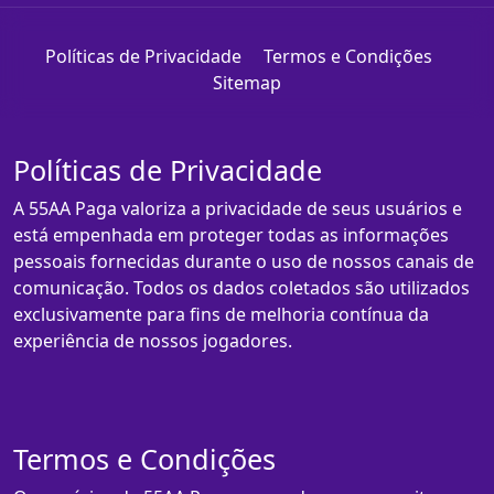
Políticas de Privacidade
Termos e Condições
Sitemap
Políticas de Privacidade
A 55AA Paga valoriza a privacidade de seus usuários e
está empenhada em proteger todas as informações
pessoais fornecidas durante o uso de nossos canais de
comunicação. Todos os dados coletados são utilizados
exclusivamente para fins de melhoria contínua da
experiência de nossos jogadores.
Termos e Condições