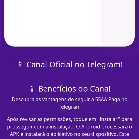
📱 Canal Oficial no Telegram!
📱 Benefícios do Canal
Descubra as vantagens de seguir a 55AA Paga no
Telegram
Após revisar as permissões, toque em "Instalar" para
prosseguir com a instalação. O Android processará o
APK e instalará o aplicativo no seu dispositivo. Este