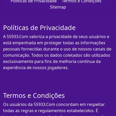
Políticas de Privacidade
Termos e Condições
Sitemap
Políticas de Privacidade
A 55933.Com valoriza a privacidade de seus usuários e
está empenhada em proteger todas as informações
pessoais fornecidas durante o uso de nossos canais de
comunicação. Todos os dados coletados são utilizados
exclusivamente para fins de melhoria contínua da
experiência de nossos jogadores.
Termos e Condições
Os usuários da 55933.Com concordam em respeitar
todas as regras e regulamentos estabelecidos. É