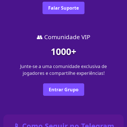
Falar Suporte
👥 Comunidade VIP
1000+
Junte-se a uma comunidade exclusiva de
jogadores e compartilhe experiências!
Entrar Grupo
📱 Como Seguir no Telegram