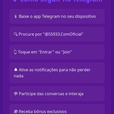
📱 Baixe o app Telegram no seu dispositivo
🔍 Procure por "@55933.ComOficial"
👆 Toque em "Entrar" ou "Join"
🔔 Ative as notificações para não perder
nada
💬 Participe das conversas e interaja
🎁 Receba bônus exclusivos