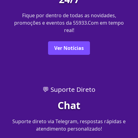
Fique por dentro de todas as novidades,
promoções e eventos da 55933.Com em tempo
real!
Ver Notícias
💬 Suporte Direto
Chat
Suporte direto via Telegram, respostas rápidas e
atendimento personalizado!