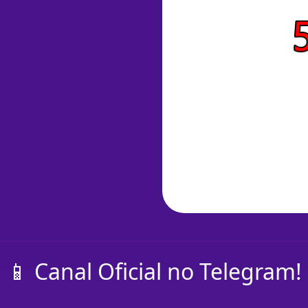
📱 Canal Oficial no Telegram!