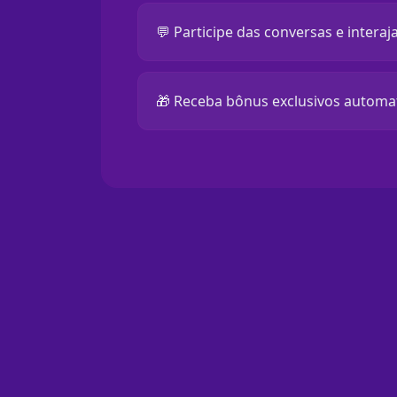
💬 Participe das conversas e interaj
🎁 Receba bônus exclusivos autom