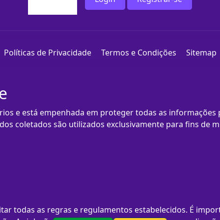
Políticas de Privacidade
Termos e Condições
Sitemap
de
uários e está empenhada em proteger todas as informações 
os coletados são utilizados exclusivamente para fins de m
ar todas as regras e regulamentos estabelecidos. É import