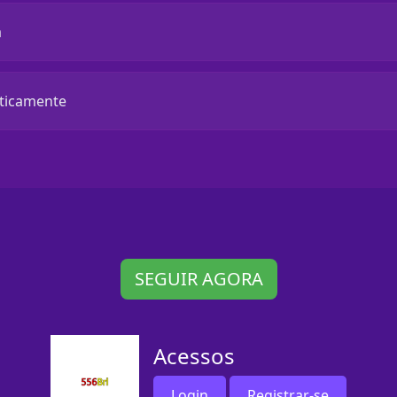
a
aticamente
SEGUIR AGORA
Acessos
Login
Registrar-se