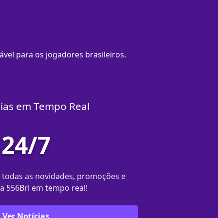
vel para os jogadores brasileiros.
cias em Tempo Real
24/7
e todas as novidades, promoções e
a 556Brl em tempo real!
Ver Notícias