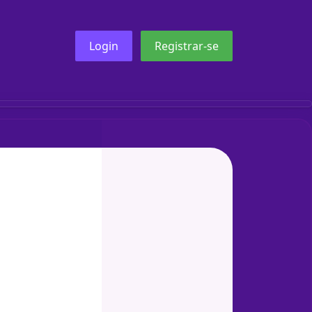
Login
Registrar-se