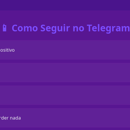
📱 Como Seguir no Telegram
ositivo
erder nada