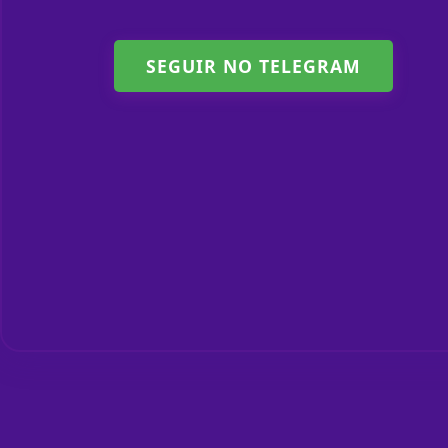
SEGUIR NO TELEGRAM