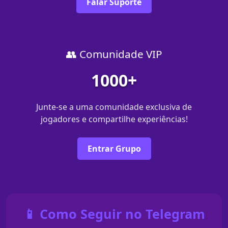
Falar Suporte
👥 Comunidade VIP
1000+
Junte-se a uma comunidade exclusiva de
jogadores e compartilhe experiências!
Entrar Grupo
📱 Como Seguir no Telegram