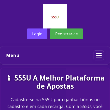
Login
Registrar-se
Menu
📱 555U A Melhor Plataforma
de Apostas
Cadastre-se na 555U para ganhar bônus no
cadastro e em cada recarga. Com a 555U, você