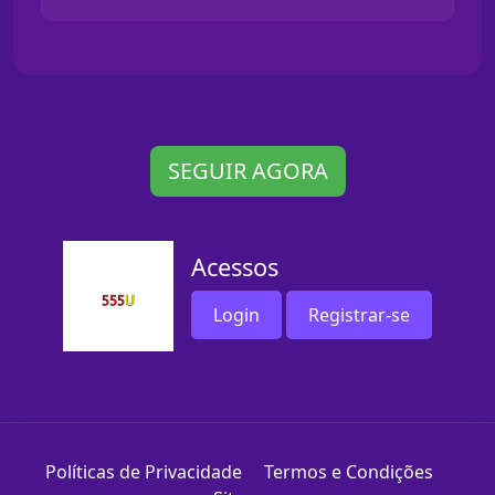
SEGUIR AGORA
Acessos
Login
Registrar-se
Políticas de Privacidade
Termos e Condições