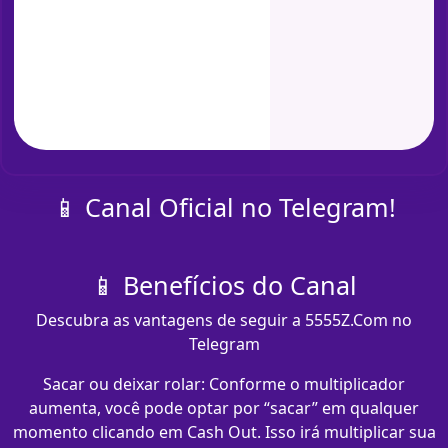
📱 Canal Oficial no Telegram!
📱 Benefícios do Canal
Descubra as vantagens de seguir a 5555Z.Com no
Telegram
Sacar ou deixar rolar: Conforme o multiplicador
aumenta, você pode optar por “sacar” em qualquer
momento clicando em Cash Out. Isso irá multiplicar sua