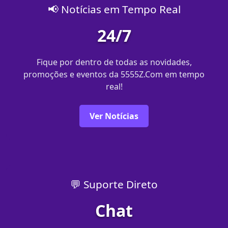
📢 Notícias em Tempo Real
24/7
Fique por dentro de todas as novidades,
promoções e eventos da 5555Z.Com em tempo
real!
Ver Notícias
💬 Suporte Direto
Chat