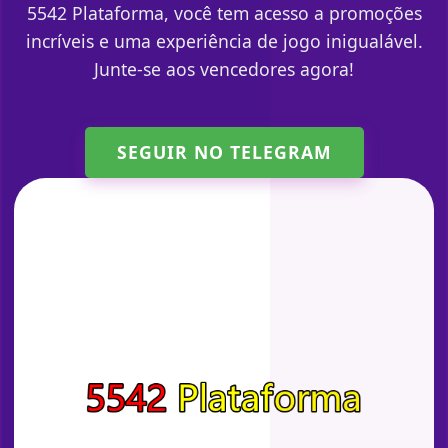
5542 Plataforma, você tem acesso a promoções
incríveis e uma experiência de jogo inigualável.
Junte-se aos vencedores agora!
SEGUIR NO TELEGRAM