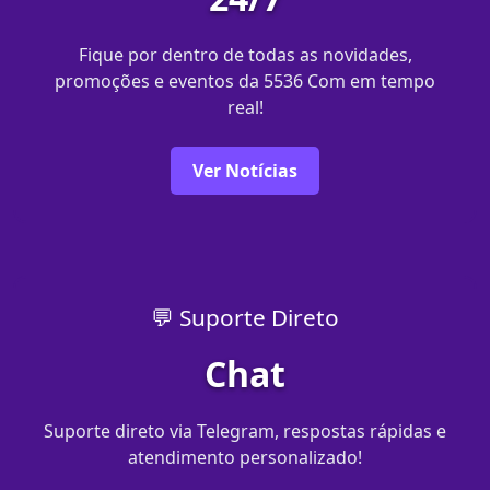
Fique por dentro de todas as novidades,
promoções e eventos da 5536 Com em tempo
real!
Ver Notícias
💬 Suporte Direto
Chat
Suporte direto via Telegram, respostas rápidas e
atendimento personalizado!