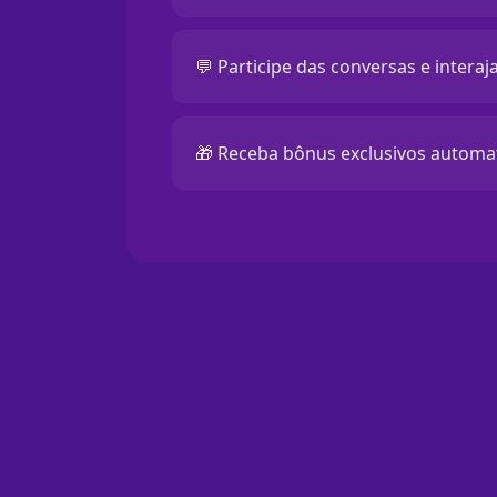
💬 Participe das conversas e interaj
🎁 Receba bônus exclusivos autom