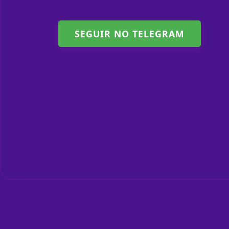
SEGUIR NO TELEGRAM