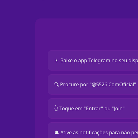
📱 Baixe o app Telegram no seu disp
🔍 Procure por "@5526 ComOficial"
👆 Toque em "Entrar" ou "Join"
🔔 Ative as notificações para não p