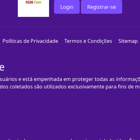
Login
Registrar-se
Políticas de Privacidade
Termos e Condições
Sitemap
de
 usuários e está empenhada em proteger todas as informaçõ
os coletados são utilizados exclusivamente para fins de m