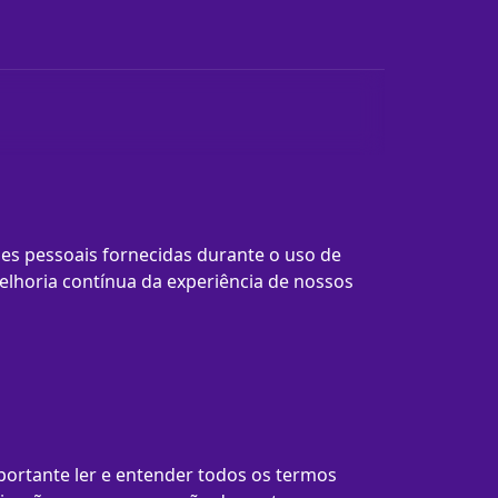
es pessoais fornecidas durante o uso de
elhoria contínua da experiência de nossos
ortante ler e entender todos os termos