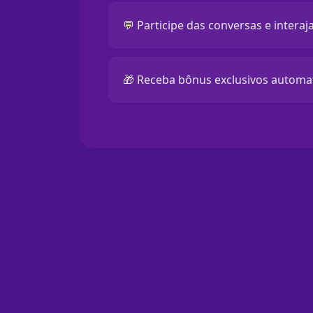
💬 Participe das conversas e interaj
🎁 Receba bônus exclusivos autom