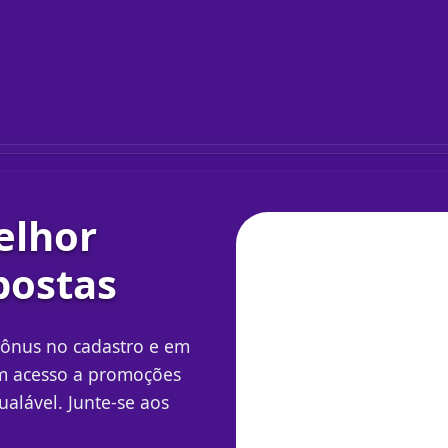
elhor
postas
bônus no cadastro e em
em acesso a promoções
ualável. Junte-se aos