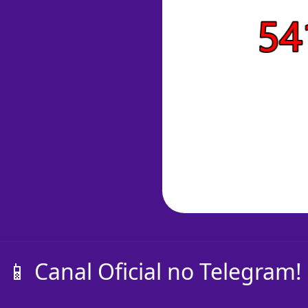
📱 Canal Oficial no Telegram!