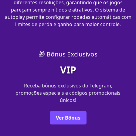
diferentes resoluções, garantindo que os jogos
pareçam sempre nítidos e atrativos. O sistema de
autoplay permite configurar rodadas automáticas com
limites de perda e ganho para maior controle.
🎁 Bônus Exclusivos
VIP
Receba bônus exclusivos do Telegram,
promoções especiais e códigos promocionais
únicos!
Ver Bônus