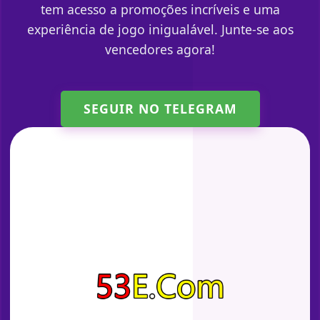
tem acesso a promoções incríveis e uma
experiência de jogo inigualável. Junte-se aos
vencedores agora!
SEGUIR NO TELEGRAM