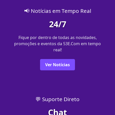
📢 Notícias em Tempo Real
24/7
Fique por dentro de todas as novidades,
promoções e eventos da 53E.Com em tempo
real!
Ver Notícias
💬 Suporte Direto
Chat