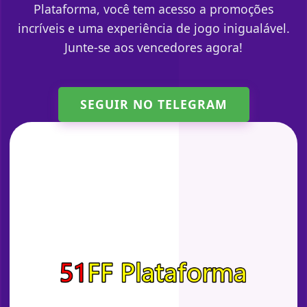
Plataforma, você tem acesso a promoções
incríveis e uma experiência de jogo inigualável.
Junte-se aos vencedores agora!
SEGUIR NO TELEGRAM