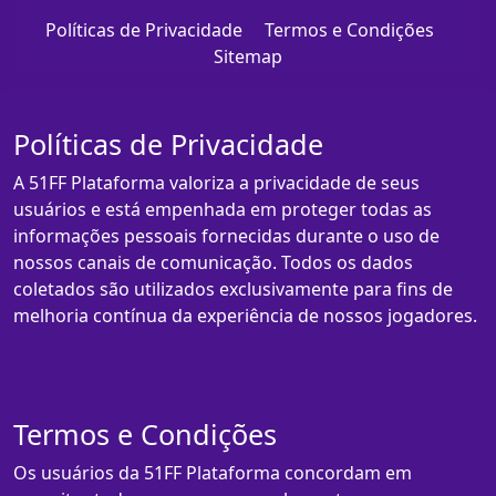
Políticas de Privacidade
Termos e Condições
Sitemap
Políticas de Privacidade
A 51FF Plataforma valoriza a privacidade de seus
usuários e está empenhada em proteger todas as
informações pessoais fornecidas durante o uso de
nossos canais de comunicação. Todos os dados
coletados são utilizados exclusivamente para fins de
melhoria contínua da experiência de nossos jogadores.
Termos e Condições
Os usuários da 51FF Plataforma concordam em