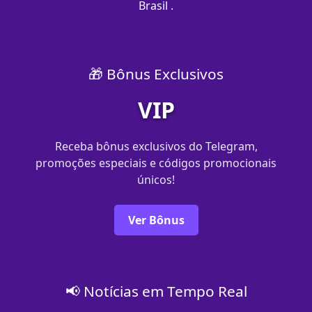
Brasil .
🎁 Bônus Exclusivos
VIP
Receba bônus exclusivos do Telegram,
promoções especiais e códigos promocionais
únicos!
Ver Bônus
📢 Notícias em Tempo Real