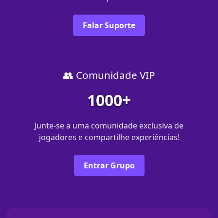
Falar Suporte
👥 Comunidade VIP
1000+
Junte-se a uma comunidade exclusiva de
jogadores e compartilhe experiências!
Entrar Grupo