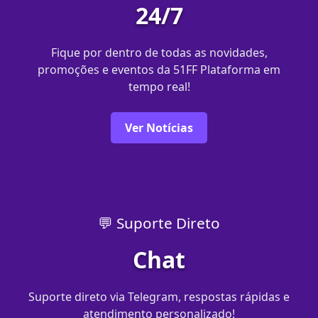
24/7
Fique por dentro de todas as novidades,
promoções e eventos da 51FF Plataforma em
tempo real!
Ver Notícias
💬 Suporte Direto
Chat
Suporte direto via Telegram, respostas rápidas e
atendimento personalizado!