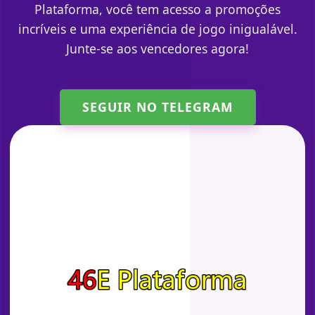
Plataforma, você tem acesso a promoções
incríveis e uma experiência de jogo inigualável.
Junte-se aos vencedores agora!
SEGUIR NO TELEGRAM