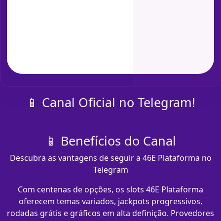
📱 Canal Oficial no Telegram!
📱 Benefícios do Canal
Descubra as vantagens de seguir a 46E Plataforma no
Telegram
Com centenas de opções, os slots 46E Plataforma
oferecem temas variados, jackpots progressivos,
rodadas grátis e gráficos em alta definição. Provedores