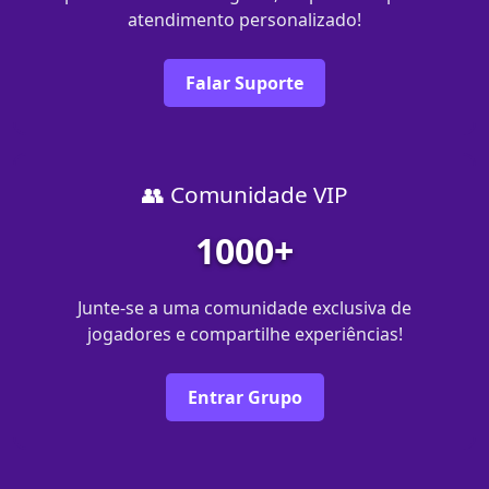
atendimento personalizado!
Falar Suporte
👥 Comunidade VIP
1000+
Junte-se a uma comunidade exclusiva de
jogadores e compartilhe experiências!
Entrar Grupo