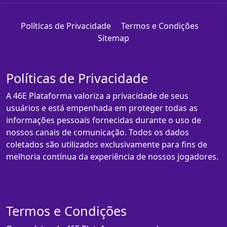
Políticas de Privacidade
Termos e Condições
Sitemap
Políticas de Privacidade
A 46E Plataforma valoriza a privacidade de seus
usuários e está empenhada em proteger todas as
informações pessoais fornecidas durante o uso de
nossos canais de comunicação. Todos os dados
coletados são utilizados exclusivamente para fins de
melhoria contínua da experiência de nossos jogadores.
Termos e Condições