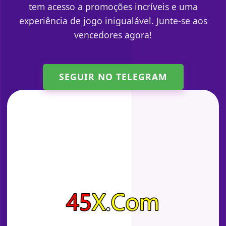
tem acesso a promoções incríveis e uma
experiência de jogo inigualável. Junte-se aos
vencedores agora!
SEGUIR NO TELEGRAM