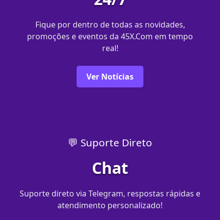
Fique por dentro de todas as novidades,
promoções e eventos da 45X.Com em tempo
real!
Ver Notícias
💬 Suporte Direto
Chat
Suporte direto via Telegram, respostas rápidas e
atendimento personalizado!