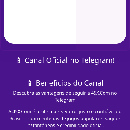
📱 Canal Oficial no Telegram!
📱 Benefícios do Canal
Descubra as vantagens de seguir a 45X.Com no
Telegram
A 45X.Com é o site mais seguro, justo e confiável do
Brasil — com centenas de jogos populares, saques
instantâneos e credibilidade oficial.