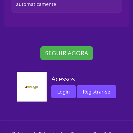
automaticamente
SEGUIR AGORA
Acessos
Login
Registrar-se