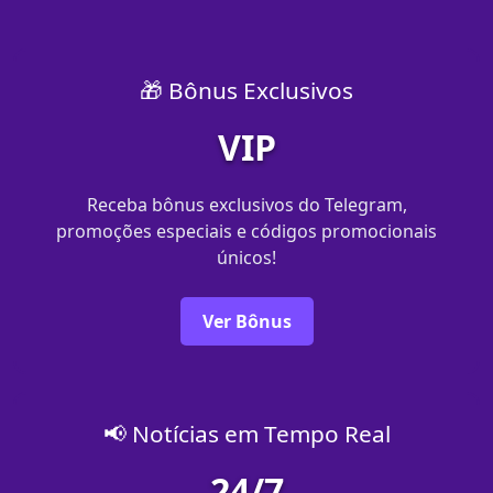
🎁 Bônus Exclusivos
VIP
Receba bônus exclusivos do Telegram,
promoções especiais e códigos promocionais
únicos!
Ver Bônus
📢 Notícias em Tempo Real
24/7