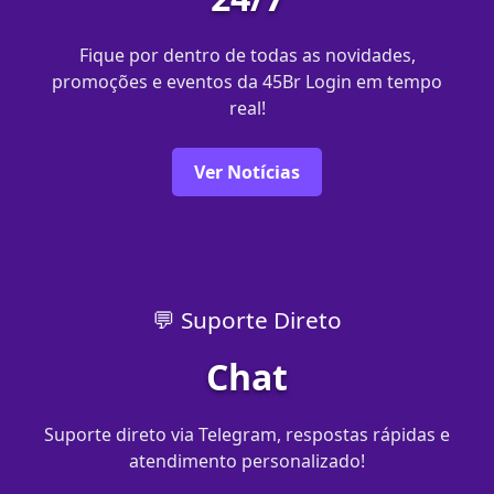
Fique por dentro de todas as novidades,
promoções e eventos da 45Br Login em tempo
real!
Ver Notícias
💬 Suporte Direto
Chat
Suporte direto via Telegram, respostas rápidas e
atendimento personalizado!