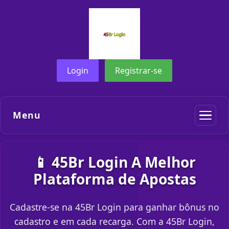
Login
Registrar-se
Menu
📱 45Br Login A Melhor
Plataforma de Apostas
Cadastre-se na 45Br Login para ganhar bônus no
cadastro e em cada recarga. Com a 45Br Login,