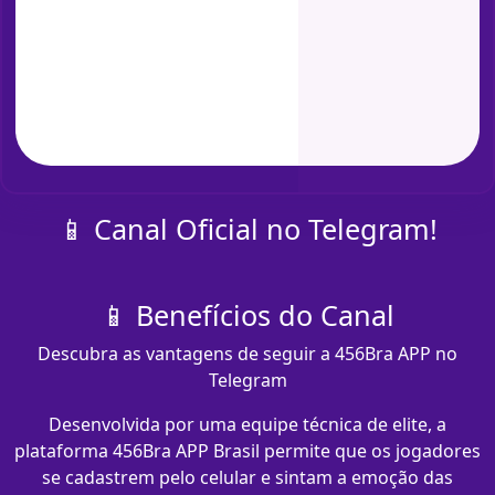
📱 Canal Oficial no Telegram!
📱 Benefícios do Canal
Descubra as vantagens de seguir a 456Bra APP no
Telegram
Desenvolvida por uma equipe técnica de elite, a
plataforma 456Bra APP Brasil permite que os jogadores
se cadastrem pelo celular e sintam a emoção das