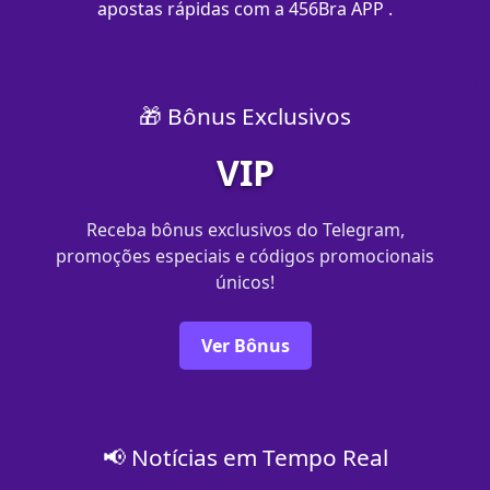
apostas rápidas com a 456Bra APP .
🎁 Bônus Exclusivos
VIP
Receba bônus exclusivos do Telegram,
promoções especiais e códigos promocionais
únicos!
Ver Bônus
📢 Notícias em Tempo Real