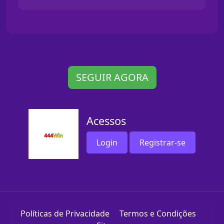
SEGUIR AGORA
Acessos
Login
Registrar-se
Políticas de Privacidade
Termos e Condições