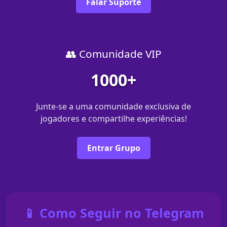
Falar Suporte
👥 Comunidade VIP
1000+
Junte-se a uma comunidade exclusiva de
jogadores e compartilhe experiências!
Entrar Grupo
📱 Como Seguir no Telegram