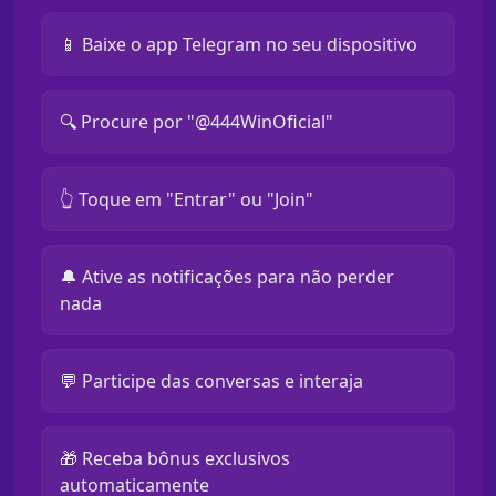
📱 Baixe o app Telegram no seu dispositivo
🔍 Procure por "@444WinOficial"
👆 Toque em "Entrar" ou "Join"
🔔 Ative as notificações para não perder
nada
💬 Participe das conversas e interaja
🎁 Receba bônus exclusivos
automaticamente