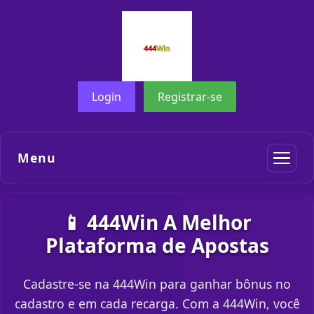
Login
Registrar-se
Menu
📱 444Win A Melhor
Plataforma de Apostas
Cadastre-se na 444Win para ganhar bônus no
cadastro e em cada recarga. Com a 444Win, você