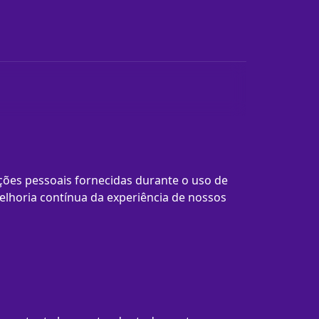
ções pessoais fornecidas durante o uso de
elhoria contínua da experiência de nossos