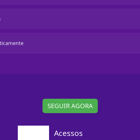
a
aticamente
SEGUIR AGORA
Acessos