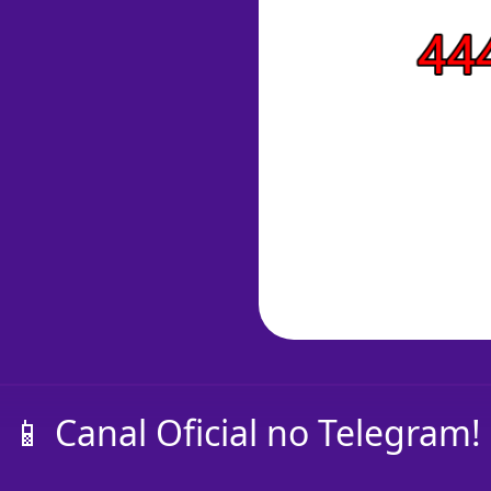
📱 Canal Oficial no Telegram!