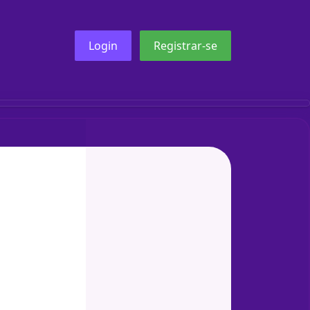
Login
Registrar-se