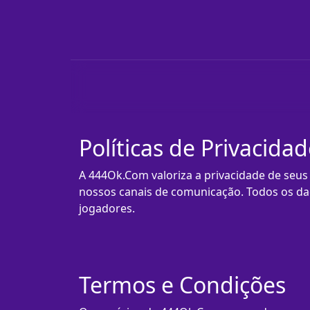
Políticas de Privacida
A 444Ok.Com valoriza a privacidade de seu
nossos canais de comunicação. Todos os dad
jogadores.
Termos e Condições