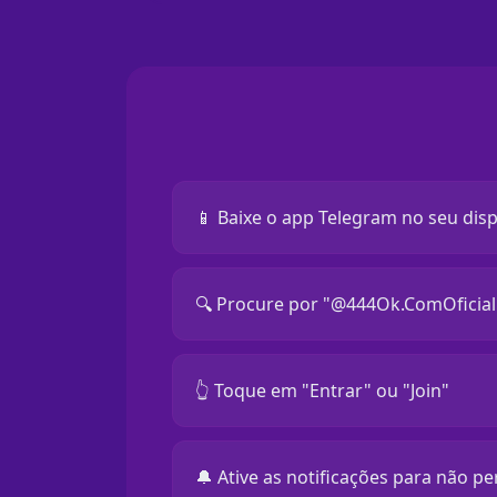
📱 Baixe o app Telegram no seu disp
🔍 Procure por "@444Ok.ComOficial
👆 Toque em "Entrar" ou "Join"
🔔 Ative as notificações para não p