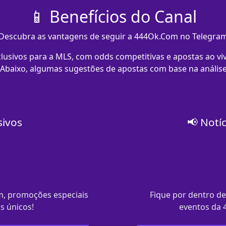
📱 Benefícios do Canal
Descubra as vantagens de seguir a 444Ok.Com no Telegra
lusivos para a MLS, com odds competitivas e apostas ao vi
baixo, algumas sugestões de apostas com base na análise es
sivos
📢 Notí
m, promoções especiais
Fique por dentro d
s únicos!
eventos da 