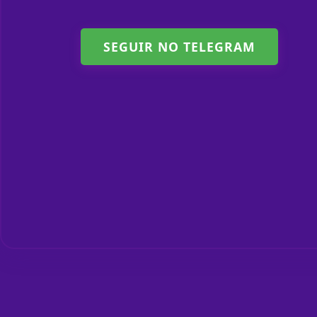
SEGUIR NO TELEGRAM