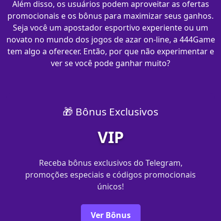
Além disso, os usuários podem aproveitar as ofertas
promocionais e os bônus para maximizar seus ganhos.
Seja você um apostador esportivo experiente ou um
novato no mundo dos jogos de azar on-line, a 444Game
tem algo a oferecer. Então, por que não experimentar e
ver se você pode ganhar muito?
🎁 Bônus Exclusivos
VIP
Receba bônus exclusivos do Telegram,
promoções especiais e códigos promocionais
únicos!
Ver Bônus