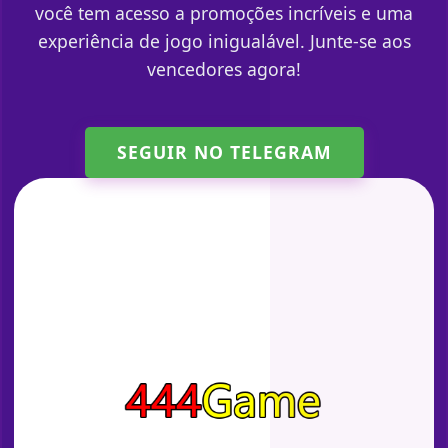
você tem acesso a promoções incríveis e uma
experiência de jogo inigualável. Junte-se aos
vencedores agora!
SEGUIR NO TELEGRAM