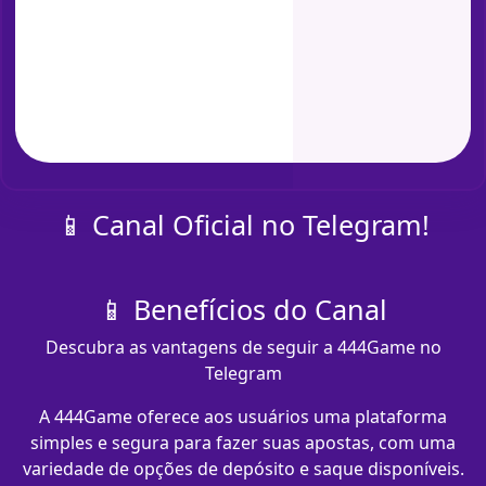
📱 Canal Oficial no Telegram!
📱 Benefícios do Canal
Descubra as vantagens de seguir a 444Game no
Telegram
A 444Game oferece aos usuários uma plataforma
simples e segura para fazer suas apostas, com uma
variedade de opções de depósito e saque disponíveis.