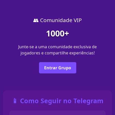
👥 Comunidade VIP
1000+
Junte-se a uma comunidade exclusiva de
jogadores e compartilhe experiências!
Entrar Grupo
📱 Como Seguir no Telegram