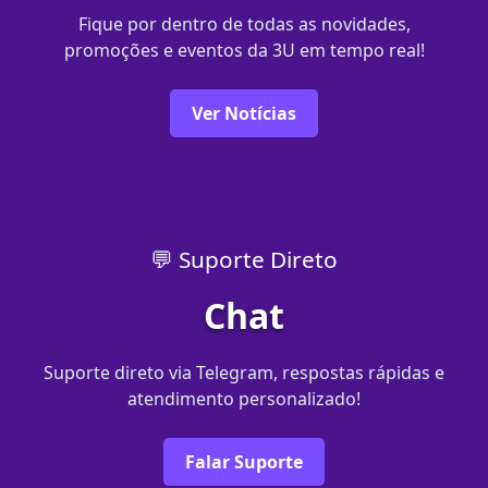
Fique por dentro de todas as novidades,
promoções e eventos da 3U em tempo real!
Ver Notícias
💬 Suporte Direto
Chat
Suporte direto via Telegram, respostas rápidas e
atendimento personalizado!
Falar Suporte