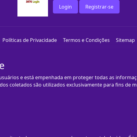
Login
Registrar-se
Políticas de Privacidade
Termos e Condições
Sitemap
de
s usuários e está empenhada em proteger todas as informaç
os coletados são utilizados exclusivamente para fins de m