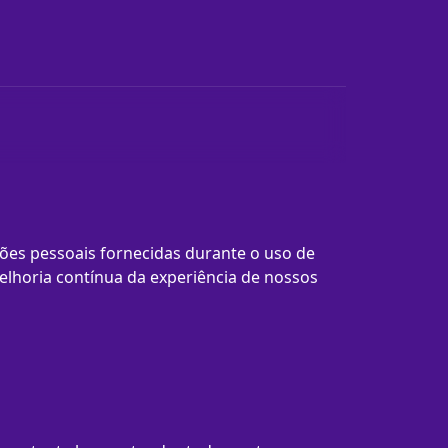
ões pessoais fornecidas durante o uso de
elhoria contínua da experiência de nossos