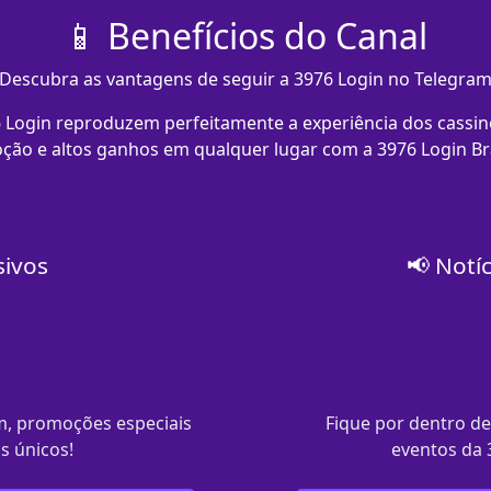
📱 Benefícios do Canal
Descubra as vantagens de seguir a 3976 Login no Telegra
 Login reproduzem perfeitamente a experiência dos cassino
ão e altos ganhos em qualquer lugar com a 3976 Login Bra
sivos
📢 Notí
m, promoções especiais
Fique por dentro d
s únicos!
eventos da 