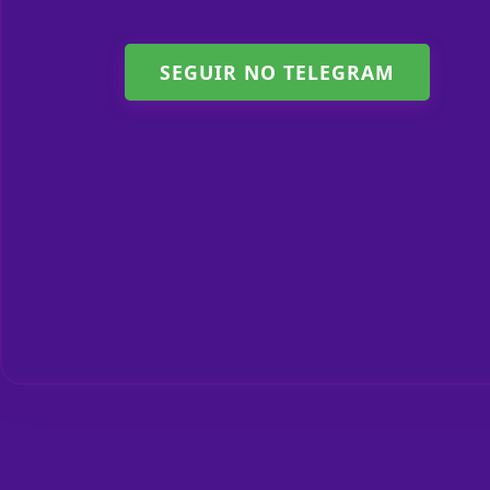
SEGUIR NO TELEGRAM