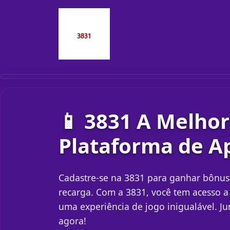
📱 3831 A Melhor
Plataforma de A
Cadastre-se na 3831 para ganhar bônus
recarga. Com a 3831, você tem acesso a
uma experiência de jogo inigualável. J
agora!