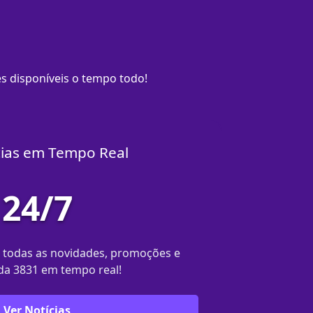
 disponíveis o tempo todo!
cias em Tempo Real
24/7
e todas as novidades, promoções e
da 3831 em tempo real!
Ver Notícias