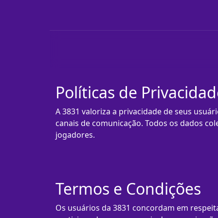
Políticas de Privacida
A 3831 valoriza a privacidade de seus usuá
canais de comunicação. Todos os dados cole
jogadores.
Termos e Condições
Os usuários da 3831 concordam em respeitar