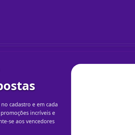
postas
 no cadastro e em cada
 promoções incríveis e
unte-se aos vencedores