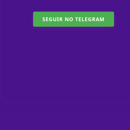
SEGUIR NO TELEGRAM