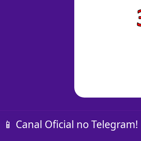
📱 Canal Oficial no Telegram!