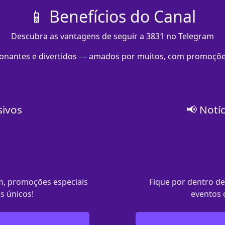
📱 Benefícios do Canal
Descubra as vantagens de seguir a 3831 no Telegram
ionantes e divertidos — amados por muitos, com promoções
sivos
📢 Notí
m, promoções especiais
Fique por dentro d
s únicos!
eventos 