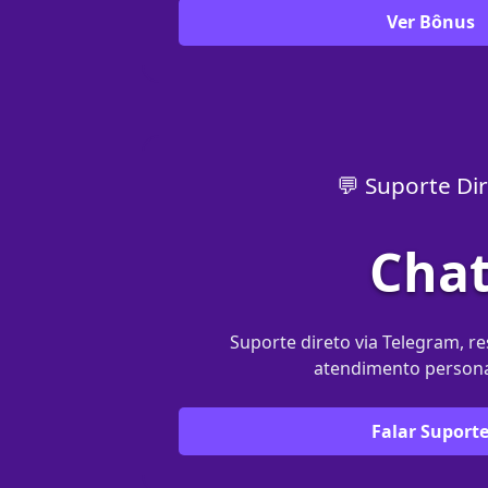
Ver Bônus
💬 Suporte Di
Cha
Suporte direto via Telegram, r
atendimento persona
Falar Suport