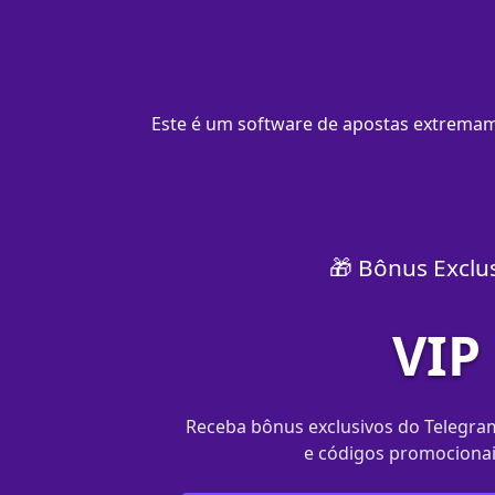
Este é um software de apostas extremame
🎁 Bônus Exclu
VIP
Receba bônus exclusivos do Telegra
e códigos promocionai