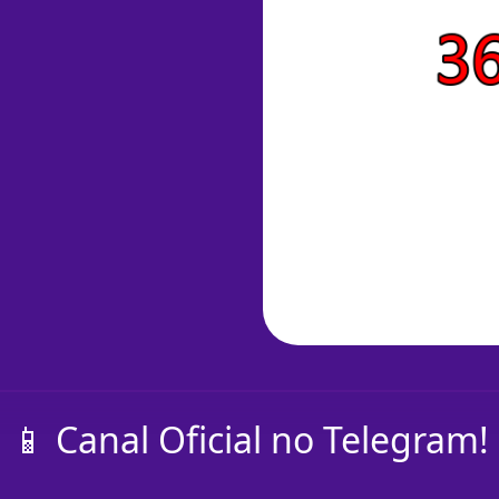
📱 Canal Oficial no Telegram!