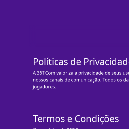
Políticas de Privacida
A 36T.Com valoriza a privacidade de seus u
nossos canais de comunicação. Todos os dad
jogadores.
Termos e Condições