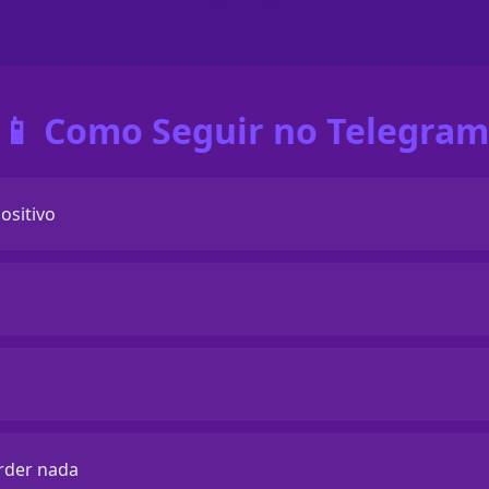
📱 Como Seguir no Telegram
ositivo
erder nada