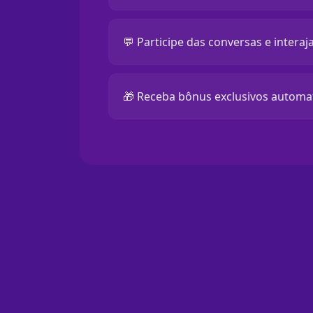
💬 Participe das conversas e interaj
🎁 Receba bônus exclusivos autom