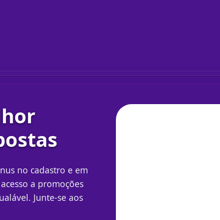
lhor
postas
nus no cadastro e em
 acesso a promoções
ualável. Junte-se aos