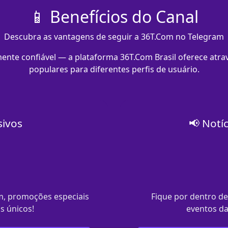
📱 Benefícios do Canal
Descubra as vantagens de seguir a 36T.Com no Telegram
nte confiável — a plataforma 36T.Com Brasil oferece atra
populares para diferentes perfis de usuário.
sivos
📢 Notí
m, promoções especiais
Fique por dentro d
s únicos!
eventos da