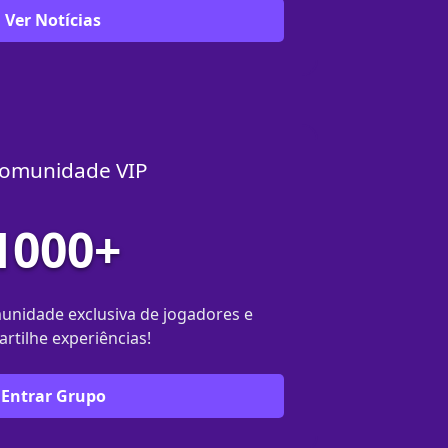
Ver Notícias
Comunidade VIP
1000+
unidade exclusiva de jogadores e
rtilhe experiências!
Entrar Grupo