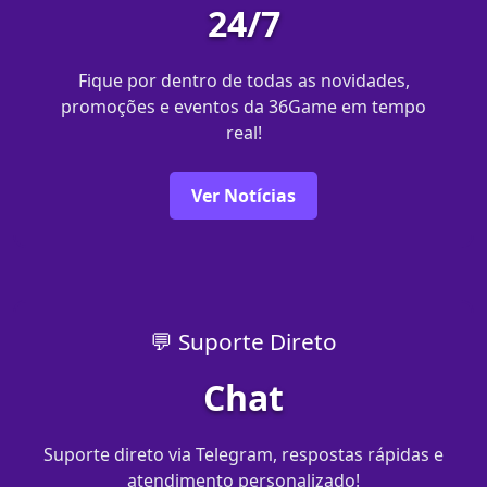
24/7
Fique por dentro de todas as novidades,
promoções e eventos da 36Game em tempo
real!
Ver Notícias
💬 Suporte Direto
Chat
Suporte direto via Telegram, respostas rápidas e
atendimento personalizado!