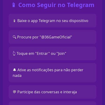
📱 Como Seguir no Telegram
📱 Baixe o app Telegram no seu dispositivo
🔍 Procure por "@36GameOficial"
👆 Toque em "Entrar" ou "Join"
🔔 Ative as notificações para não perder
nada
💬 Participe das conversas e interaja