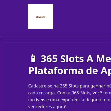
📱 365 Slots A M
Plataforma de A
Cadastre-se na 365 Slots para ganhar b
cada recarga. Com a 365 Slots, você te
incríveis e uma experiência de jogo inig
vencedores agora!