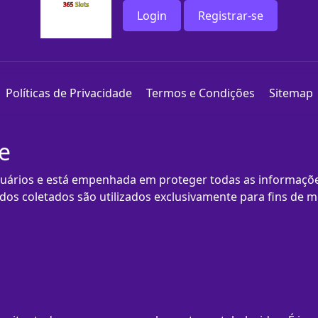
Login
Registrar-se
Políticas de Privacidade
Termos e Condições
Sitemap
de
 usuários e está empenhada em proteger todas as informaçõ
os coletados são utilizados exclusivamente para fins de m