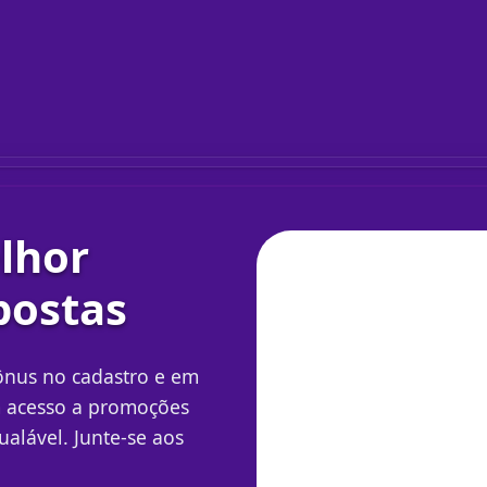
elhor
postas
ônus no cadastro e em
m acesso a promoções
ualável. Junte-se aos