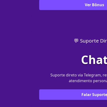
Ver Bônus
💬 Suporte Di
Cha
Suporte direto via Telegram, r
atendimento persona
Falar Suport