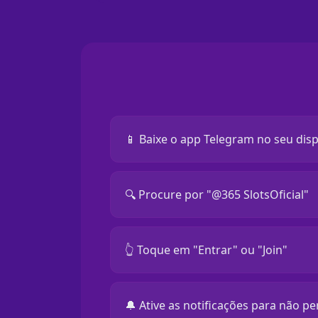
📱 Baixe o app Telegram no seu disp
🔍 Procure por "@365 SlotsOficial"
👆 Toque em "Entrar" ou "Join"
🔔 Ative as notificações para não p