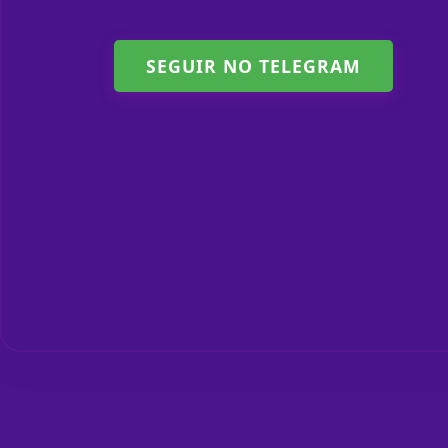
SEGUIR NO TELEGRAM