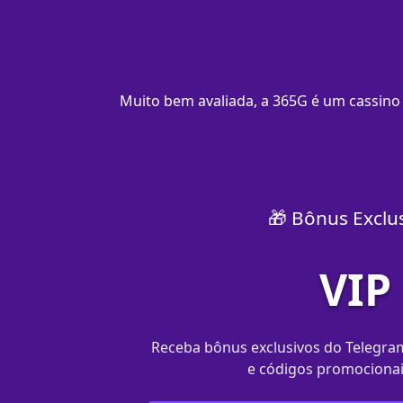
Muito bem avaliada, a 365G é um cassino 
🎁 Bônus Exclu
VIP
Receba bônus exclusivos do Telegra
e códigos promocionai