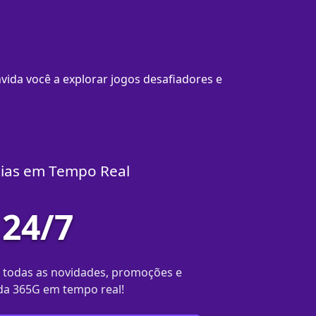
vida você a explorar jogos desafiadores e
cias em Tempo Real
24/7
e todas as novidades, promoções e
da 365G em tempo real!