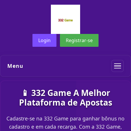
Login
Registrar-se
Menu
📱 332 Game A Melhor
Plataforma de Apostas
Cadastre-se na 332 Game para ganhar bônus no
cadastro e em cada recarga. Com a 332 Game,