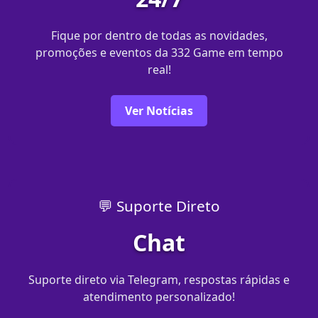
Fique por dentro de todas as novidades,
promoções e eventos da 332 Game em tempo
real!
Ver Notícias
💬 Suporte Direto
Chat
Suporte direto via Telegram, respostas rápidas e
atendimento personalizado!