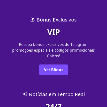
🎁 Bônus Exclusivos
VIP
Receba bônus exclusivos do Telegram,
promoções especiais e códigos promocionais
únicos!
Ver Bônus
📢 Notícias em Tempo Real
24/7