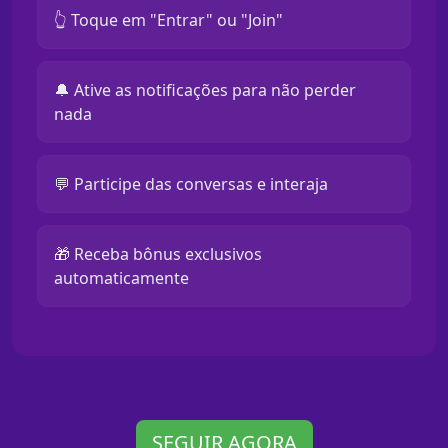
👆 Toque em "Entrar" ou "Join"
🔔 Ative as notificações para não perder
nada
💬 Participe das conversas e interaja
🎁 Receba bônus exclusivos
automaticamente
SEGUIR AGORA