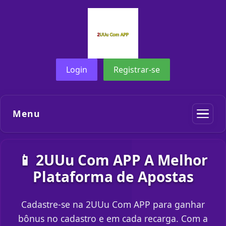
Login
Registrar-se
Menu
📱 2UUu Com APP A Melhor
Plataforma de Apostas
Cadastre-se na 2UUu Com APP para ganhar
bônus no cadastro e em cada recarga. Com a