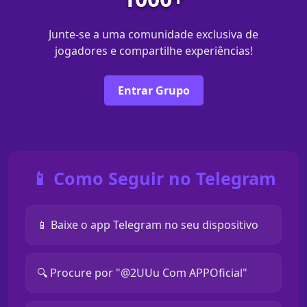
Junte-se a uma comunidade exclusiva de
jogadores e compartilhe experiências!
Entrar Grupo
📱 Como Seguir no Telegram
📱 Baixe o app Telegram no seu dispositivo
🔍 Procure por "@2UUu Com APPOficial"