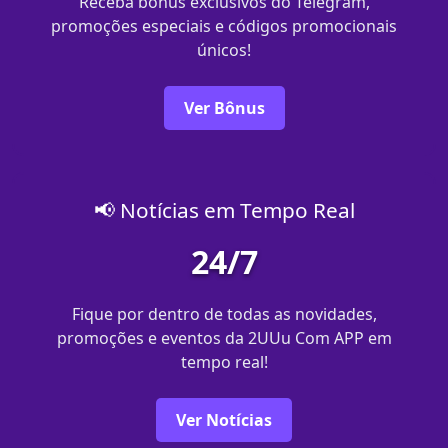
Receba bônus exclusivos do Telegram,
promoções especiais e códigos promocionais
únicos!
Ver Bônus
📢 Notícias em Tempo Real
24/7
Fique por dentro de todas as novidades,
promoções e eventos da 2UUu Com APP em
tempo real!
Ver Notícias