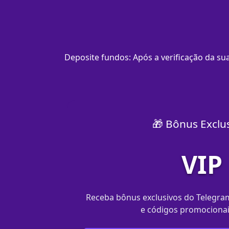
Deposite fundos: Após a verificação da s
🎁 Bônus Exclu
VIP
Receba bônus exclusivos do Telegra
e códigos promocionai