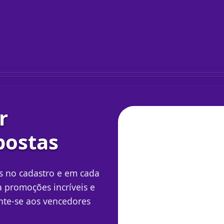
r
postas
s no cadastro e em cada
 promoções incríveis e
unte-se aos vencedores