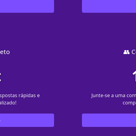
reto
👥 
t
espostas rápidas e
Junte-se a uma com
lizado!
compa
e