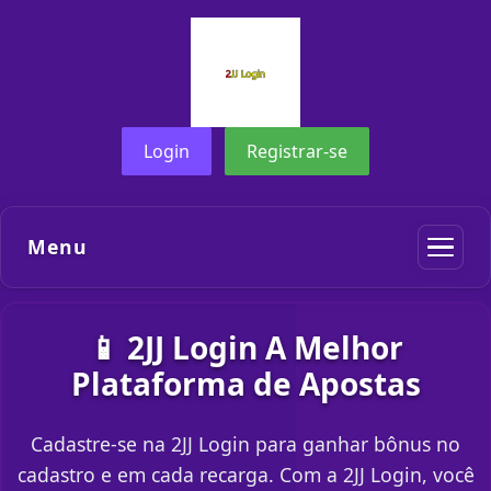
Login
Registrar-se
Menu
📱 2JJ Login A Melhor
Plataforma de Apostas
Cadastre-se na 2JJ Login para ganhar bônus no
cadastro e em cada recarga. Com a 2JJ Login, você