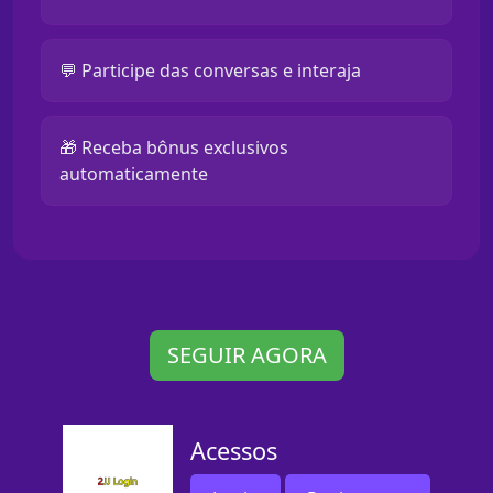
💬 Participe das conversas e interaja
🎁 Receba bônus exclusivos
automaticamente
SEGUIR AGORA
Acessos