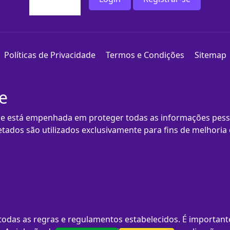
Políticas de Privacidade
Termos e Condições
Sitemap
de
ios e está empenhada em proteger todas as informações pes
tados são utilizados exclusivamente para fins de melhoria
todas as regras e regulamentos estabelecidos. É important