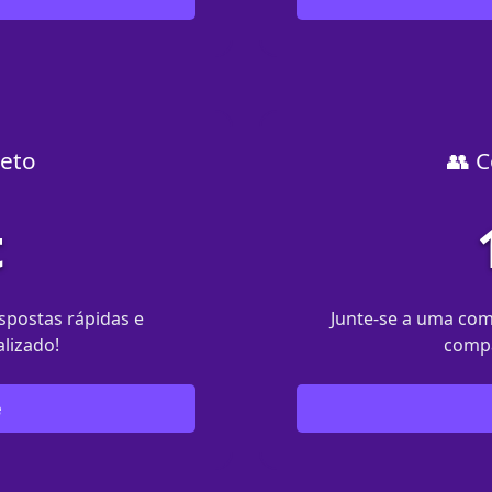
reto
👥 
t
espostas rápidas e
Junte-se a uma com
lizado!
compa
e