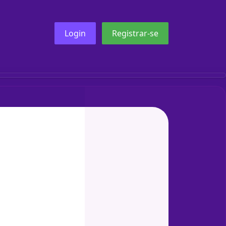
Login
Registrar-se