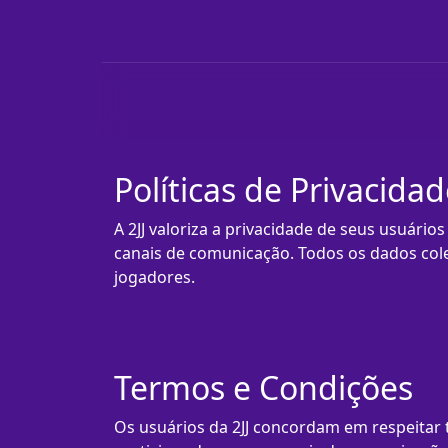
Políticas de Privacida
A 2JJ valoriza a privacidade de seus usuár
canais de comunicação. Todos os dados cole
jogadores.
Termos e Condições
Os usuários da 2JJ concordam em respeitar 