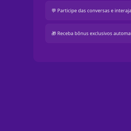
💬 Participe das conversas e interaj
🎁 Receba bônus exclusivos autom