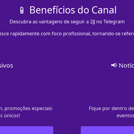
📱 Benefícios do Canal
Descubra as vantagens de seguir a 2JJ no Telegram
ce rapidamente com foco profissional, tornando-se referên
sivos
📢 Notí
m, promoções especiais
Fique por dentro d
s únicos!
eventos