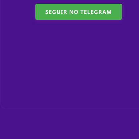
SEGUIR NO TELEGRAM