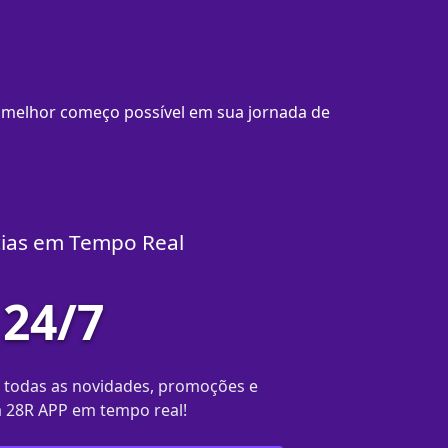
 melhor começo possível em sua jornada de
cias em Tempo Real
24/7
e todas as novidades, promoções e
a 28R APP em tempo real!