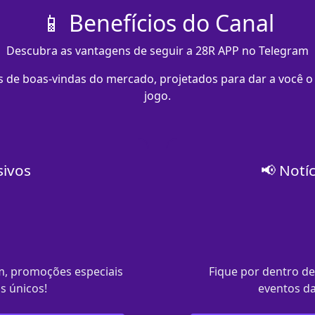
📱 Benefícios do Canal
Descubra as vantagens de seguir a 28R APP no Telegram
 de boas-vindas do mercado, projetados para dar a você o
jogo.
sivos
📢 Notí
m, promoções especiais
Fique por dentro d
s únicos!
eventos d