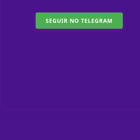
SEGUIR NO TELEGRAM