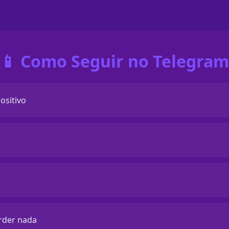
📱 Como Seguir no Telegram
ositivo
erder nada